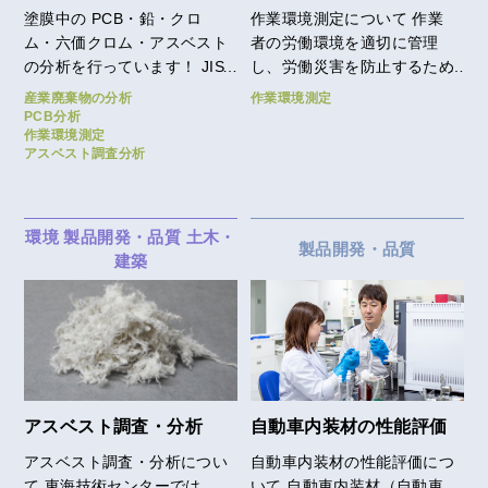
塗膜中の PCB・鉛・クロ
作業環境測定について 作業
ム・六価クロム・アスベスト
者の労働環境を適切に管理
の分析を行っています！ JIS
し、労働災害を防止するため
法による分析（JIS K
に作業環境測定を定期的に実
産業廃棄物の分析
作業環境測定
5674:2019 鉛・クロムフリ
施する必要があります。 東
PCB分析
作業環境測定
ーさび止めペイント)や溶出
海技術センターでは、単位作
アスベスト調査分析
試験（環境省告示13号）、環
業場所のデザインからサンプ
境影響調査（作業環境測定）
リング及び測定分析を実施
に関わる分析、コールタール
し、有機溶剤を始めとした作
の分析も可能です。 昨今は
業環境測定のご依頼に対応し
環境
製品開発・品質
土木・
製品開発・品質
アスベストのお問い合わせも
ております。
建築
増加しており、TTCでは並行
して分析が可能です！ 工事
内容や自治体によって分析方
法や基準値は異なる場合がご
ざいますので、お気軽にご相
談ください。
アスベスト調査・分析
自動車内装材の性能評価
アスベスト調査・分析につい
自動車内装材の性能評価につ
て 東海技術センターでは、
いて 自動車内装材（自動車