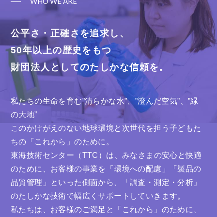
WHO WE ARE
料採取 ②採取試料の分析
③結果の報告 ※この結
果が現在の飛散の目安と示さ
公平さ・正確さを追求し、
れいてる「１本／Ｌ」を超過
した場合に、電子顕微鏡でア
50年以上の歴史をもつ
スベストを特定し、 ア
財団法人としてのたしかな信頼を。
スベスト繊維数濃度を算出し
ます。
私たちの生命を育む”清らかな水”、”澄んだ空気”、”緑
の大地”
このかけがえのない地球環境と次世代を担う子どもた
ちの「これから」のために。
東海技術センター（TTC）は、みなさまの安心と快適
のために、お客様の事業を「環境への配慮」「製品の
品質管理」といった側面から、「調査・測定・分析」
のたしかな技術で幅広くサポートしていきます。
私たちは、お客様のご満足と「これから」のために、