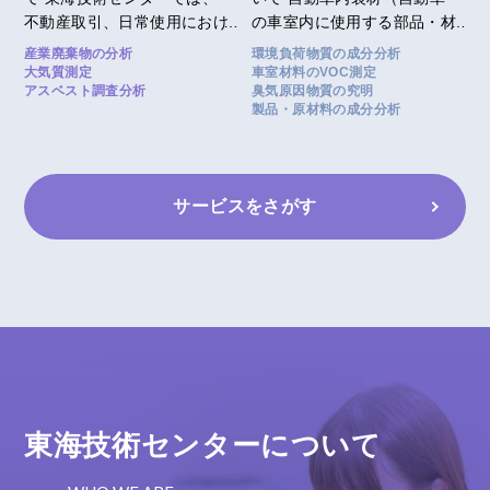
不動産取引、日常使用におけ
の車室内に使用する部品・材
る維持管理、解体・改修工事
料）に関する、揮発成分
産業廃棄物の分析
環境負荷物質の成分分析
に伴う飛散防止対策や廃棄物
（VOC：揮発性有機化合物）
大気質測定
車室材料のVOC測定
アスベスト調査分析
臭気原因物質の究明
の適正処理にかかわるアスベ
試験、におい試験、霞み性試
製品・原材料の成分分析
スト（石綿）調査・分析のお
験、燃焼性試験などを行って
問い合わせに幅広く対応して
います。
います。 ◇建築物のアスベ
スト調査・分析◇ 建築物
サービスをさがす
（一般住宅を含む）に使用さ
れている材料に、アスベスト
が含有しているか調査しま
す。 ①書面（図面）によ
る調査 ②現地調査および
試料採取 ③採取試料の分
析（定性分析/定量分析）
④結果の報告 ◇大気中のア
スベスト濃度測定◇ 解
体・改修工事中の作業場など
東海技術センターについて
のアスベストの飛散状況を調
査します。 ①現地での試