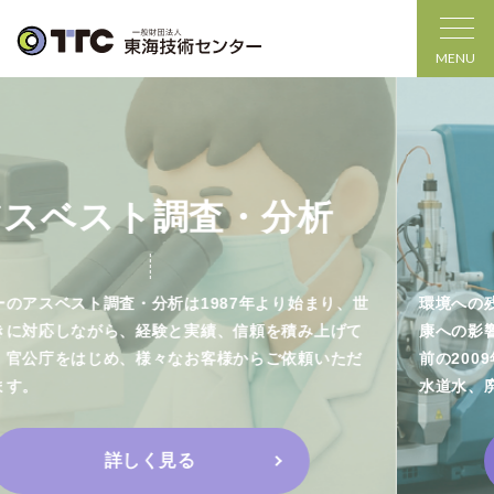
MENU
PFAS分析
環境への残留性や生物への蓄積性が明らかになり、環境や健
康への影響が懸念されています。TTCでは、関心が高まる以
前の2009年よりPFAS分析を行ない環境水、排水、地下水、
水道水、廃棄物、製品中など豊富な分析実績があります。
詳しく見る