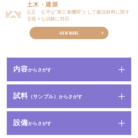
土木・建築
公正・公平な”第三者機関”として建設材料に関す
る様々な試験に対応
VIEW MORE
内容
からさがす
試料
（サンプル）
からさがす
設備
からさがす