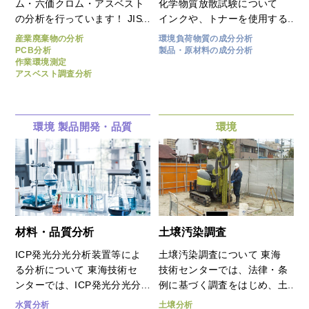
成分の解析が可能です。
ム・六価クロム・アスベスト
化学物質放散試験について
の分析を行っています！ JIS
インクや、トナーを使用する
法による分析（JIS K
プリンター製品は、動作中の
産業廃棄物の分析
環境負荷物質の成分分析
5674:2019 鉛・クロムフリ
機器内部温度が上昇すると、
PCB分析
製品・原材料の成分分析
作業環境測定
ーさび止めペイント)や溶出
揮発性有機化合物（VOC）、
アスベスト調査分析
試験（環境省告示13号）、環
オゾン、ダスト、超微細粒子
境影響調査（作業環境測定）
（UFP）などの人体へ有害な
に関わる分析、コールタール
物質の空気中に放散する可能
の分析も可能です。 昨今は
性があります。 東海技術セ
環境
製品開発・品質
環境
アスベストのお問い合わせも
ンターでは、複写機、複合
増加しており、TTCでは並行
機、プリンターなどのドイツ
して分析が可能です！ 工事
環境ラベル「ブルーエンジェ
内容や自治体によって分析方
ル」に対応した化学物質放散
法や基準値は異なる場合がご
試験を行っています。
ざいますので、お気軽にご相
談ください。
材料・品質分析
土壌汚染調査
ICP発光分光分析装置等によ
土壌汚染調査について 東海
る分析について 東海技術セ
技術センターでは、法律・条
ンターでは、ICP発光分光分
例に基づく調査をはじめ、土
析装置（ICP分析）、蛍光X
地取引に関連する各種土壌調
水質分析
土壌分析