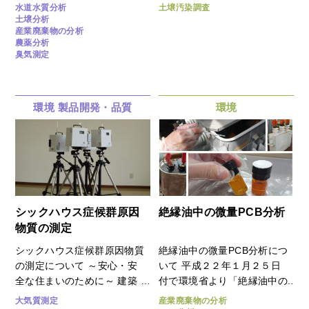
線装置などにより、製品や部
査、建設現場で発生する残土
水道水質分析
土壌汚染調査
土壌分析
材等の品質に関する様々な分
の処理に係る調査など、幅広
産業廃棄物の分析
析・試験を行っております。
くサポートしています。 ※
農薬分析
製品試験、製品開発あるいは
汚染土壌の掘削除去等、浄化
臭気測定
異物分析・クレーム対応等で
対策についてもご相談くださ
成分を分析したい、原因を究
い。
明したい、 といったご要望
環境
製品開発・品質
環境
がありましたら、是非ご用命
ください。 以下に、分析事
例を紹介します。なお、分析
内容は対象物や分析条件など
で異なります。
シックハウス症候群原因
絶縁油中の微量PCB分析
物質の測定
シックハウス症候群原因物質
絶縁油中の微量PCB分析につ
の測定について ～安心・安
いて 平成２２年１月２５日
全な住まいのために～ 建築
付で環境省より「絶縁油中の
物の新築やリフォームの後、
微量ＰＣＢに関する簡易測定
大気質測定
産業廃棄物の分析