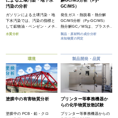
による土壌汚染・地下水
解GC/MS分析（Py-
た知見を生かし、課題解決を
汚染の分析
GC/MS）
お手伝いいたします。
ガソリンによる土壌汚染・地
発生ガス・熱脱着・熱分解
下水汚染では、汚染の指標と
GC/MS分析（Py-GC/MS）
して鉱物油・ベンゼン・メチ
熱分解GC／MSは、プラスチ
ルターシャリーブチルエーテ
ックや樹脂、ゴム、塗料、異
水質分析
製品・原材料の成分分析
ル(MTBE)が代表的な物質で
物など高分子材料の分析に有
未知物質の同定
したが、バイオ燃料の普及に
効な分析装置です。試料の前
よりエチルターシャリーブチ
処理なしに1mg程度の微小量
ルエーテル(ETBE)も重要な
で分析可能です。試料を最大
環境
製品開発・品質
項目の１つとなってきまし
1000度まで昇温加熱し、発
た。東海技術センターでは、
生ガス成分の種類や量を分析
従来からの鉱物油・ベンゼ
します。製品中の残留モノマ
ン・MTBE分析に加え、
ーや残留溶媒を把握すること
ETBE分析にも対応してお
で品質管理に活用しトラブル
り、ベンゼン・MTBEなどの
の未然防止への活用や添加剤
揮発性有機化合物との同時分
成分を調べることでサプライ
塗膜中の有害物質分析
プリンター等事務機器か
析が可能です。
ヤーのサイレントチェンジの
らの化学物質放散試験
把握に有効です。 指定の加
熱温度で発生する微量なガス
塗膜中の PCB・鉛・クロ
プリンター等事務機器からの