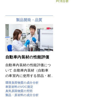
建材・内装材などから発生す
法マニュアル」が公開され、
PCB分析
る揮発性化学物質が原因で体
同年７月１日より廃電気機器
調不良を引き起こす、いわゆ
等に係る絶縁油中の微量ＰＣ
るシックハウス症候群による
Ｂ濃度の測定は、「上記簡易
製品開発・品質
トラブルが後を絶ちません。
測定法」を含む公定法により
今では、様々な法規制も設け
測定することとなっていま
られていることから、安心・
す。 （一財）東海技術セン
安全な住環境のために、各種
ターでは、微量ＰＣＢに関す
法規制に沿ったシックハウス
る簡易測定法マニュアルに対
症候群原因物質の測定をお勧
応し、「絶縁油中のＰＣＢ分
めいたします。
析」を行っております。 ◆
自動車内装材の性能評価
分析方法：簡易測定法マニュ
自動車内装材の性能評価につ
アル 2.1.2 加熱多層シリカゲ
いて 自動車内装材（自動車
ルカラム／アルミナカラム／
の車室内に使用する部品・材
キャピラリーガスクロマトグ
料）に関する、揮発成分
ラフ/電子捕獲型検出器
環境負荷物質の成分分析
（VOC：揮発性有機化合物）
(GC/ECD)法 ◆分析費用：
車室材料のVOC測定
臭気原因物質の究明
試験、におい試験、霞み性試
￥１２，０００／検体です
製品・原材料の成分分析
験、燃焼性試験などを行って
が、検体数に応じてご相談を
います。
承ります。 ◆分析納期：通
常５～７営業日ですが、お急