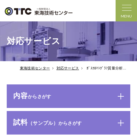
MENU
対応サービス
東海技術センター
対応サービス
ｶﾞｽｸﾛﾏﾄｸﾞﾗﾌ質量分析装置
（GC/MS、GC/MS/MS、HRGC/HRMS）
内容
からさがす
試料
（サンプル）
からさがす