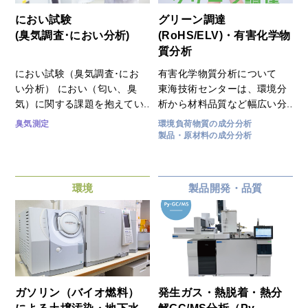
におい試験
グリーン調達
(臭気調査･におい分析)
(RoHS/ELV)・有害化学物
質分析
におい試験（臭気調査･にお
有害化学物質分析について
い分析） におい（匂い、臭
東海技術センターは、環境分
気）に関する課題を抱えてい
析から材料品質など幅広い分
るお客様は業種も内容もさま
析測定の専門機関として、こ
臭気測定
環境負荷物質の成分分析
ざまです。当センターでは、
れらCSRに関する有害化学物
製品・原材料の成分分析
工業製品や食品等に関するに
質の分析・評価に高い技術力
おい成分分析、評価試験など
を発揮し、御社の「SDGsの
の測定分析を行っています。
達成」や「グリーン調達」を
環境
製品開発・品質
また、悪臭防止法に基づく臭
お手伝いさせて頂きます。
気測定においては、現場での
サンプリングから対応できる
体制により、臭気調査から測
定まで、すべてサポートさせ
ていただいております。にお
いを評価するための最新設備
ガソリン（バイオ燃料）
発生ガス・熱脱着・熱分
や、評価に関する蓄積してき