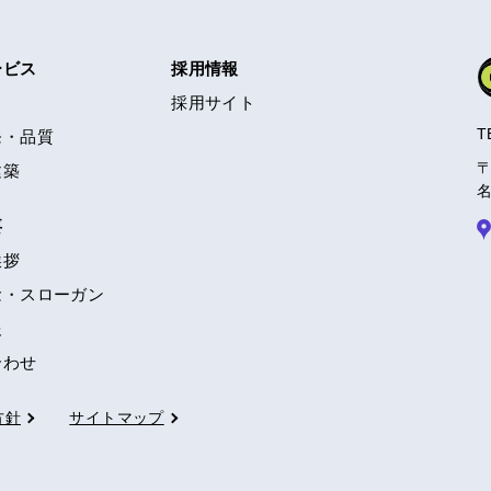
ービス
採用情報
採用サイト
T
発・品質
〒
建築
名
要
挨拶
・スローガン
報
合わせ
方針
サイトマップ