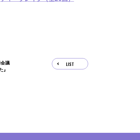
際会議
LIST
した』